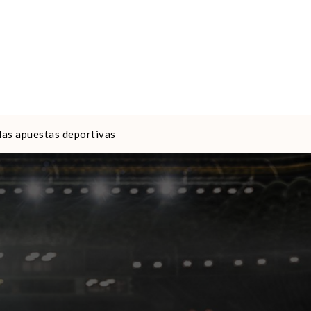
 las apuestas deportivas