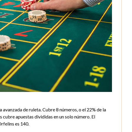
a avanzada de ruleta. Cubre 8 números, o el 22% de la
ns cubre apuestas divididas en un solo número. El
rfelins es 140.