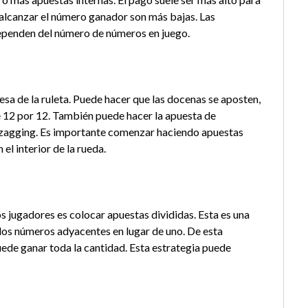
 alcanzar el número ganador son más bajas. Las
ependen del número de números en juego.
esa de la ruleta. Puede hacer que las docenas se aposten,
e 12 por 12. También puede hacer la apuesta de
gzagging. Es importante comenzar haciendo apuestas
el interior de la rueda.
os jugadores es colocar apuestas divididas. Esta es una
 dos números adyacentes en lugar de uno. De esta
uede ganar toda la cantidad. Esta estrategia puede