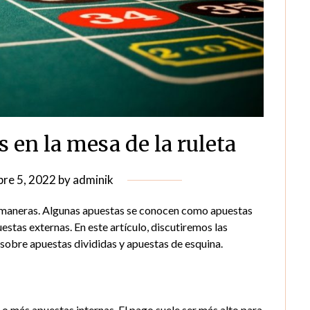
 en la mesa de la ruleta
bre 5, 2022
by
adminik
es maneras. Algunas apuestas se conocen como apuestas
stas externas. En este artículo, discutiremos las
sobre apuestas divididas y apuestas de esquina.
 o más apuestas internas. El pago suele ser más alto para