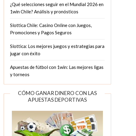
¿Qué selecciones seguir en el Mundial 2026 en
1win Chile? Análisis y pronósticos
Slottica Chile: Casino Online con Juegos,
Promociones y Pagos Seguros
Slottica: Los mejores juegos y estrategias para
jugar con éxito
Apuestas de fútbol con 1win: Las mejores ligas
y torneos
CÓMO GANAR DINERO CON LAS
APUESTAS DEPORTIVAS