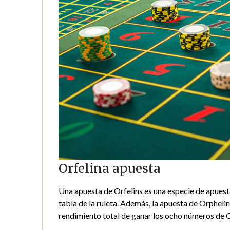
Orfelina apuesta
Una apuesta de Orfelins es una especie de apuest
tabla de la ruleta. Además, la apuesta de Orpheli
rendimiento total de ganar los ocho números de O