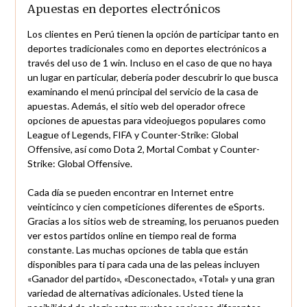
Apuestas en deportes electrónicos
Los clientes en Perú tienen la opción de participar tanto en
deportes tradicionales como en deportes electrónicos a
través del uso de 1 win. Incluso en el caso de que no haya
un lugar en particular, debería poder descubrir lo que busca
examinando el menú principal del servicio de la casa de
apuestas. Además, el sitio web del operador ofrece
opciones de apuestas para videojuegos populares como
League of Legends, FIFA y Counter-Strike: Global
Offensive, así como Dota 2, Mortal Combat y Counter-
Strike: Global Offensive.
Cada día se pueden encontrar en Internet entre
veinticinco y cien competiciones diferentes de eSports.
Gracias a los sitios web de streaming, los peruanos pueden
ver estos partidos online en tiempo real de forma
constante. Las muchas opciones de tabla que están
disponibles para ti para cada una de las peleas incluyen
«Ganador del partido», «Desconectado», «Total» y una gran
variedad de alternativas adicionales. Usted tiene la