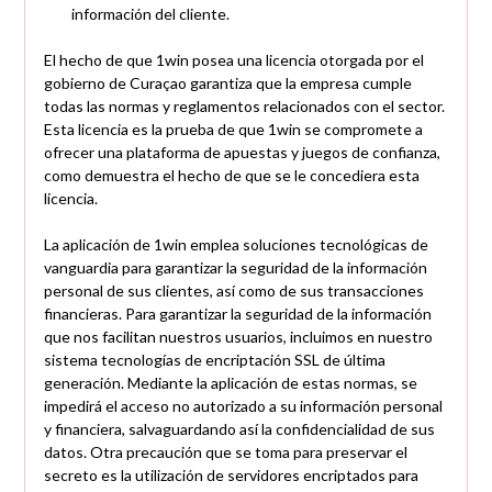
información del cliente.
El hecho de que 1win posea una licencia otorgada por el
gobierno de Curaçao garantiza que la empresa cumple
todas las normas y reglamentos relacionados con el sector.
Esta licencia es la prueba de que 1win se compromete a
ofrecer una plataforma de apuestas y juegos de confianza,
como demuestra el hecho de que se le concediera esta
licencia.
La aplicación de 1win emplea soluciones tecnológicas de
vanguardia para garantizar la seguridad de la información
personal de sus clientes, así como de sus transacciones
financieras. Para garantizar la seguridad de la información
que nos facilitan nuestros usuarios, incluimos en nuestro
sistema tecnologías de encriptación SSL de última
generación. Mediante la aplicación de estas normas, se
impedirá el acceso no autorizado a su información personal
y financiera, salvaguardando así la confidencialidad de sus
datos. Otra precaución que se toma para preservar el
secreto es la utilización de servidores encriptados para