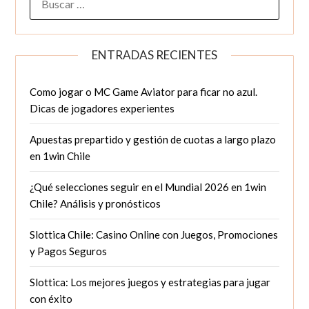
ENTRADAS RECIENTES
Como jogar o MC Game Aviator para ficar no azul.
Dicas de jogadores experientes
Apuestas prepartido y gestión de cuotas a largo plazo
en 1win Chile
¿Qué selecciones seguir en el Mundial 2026 en 1win
Chile? Análisis y pronósticos
Slottica Chile: Casino Online con Juegos, Promociones
y Pagos Seguros
Slottica: Los mejores juegos y estrategias para jugar
con éxito