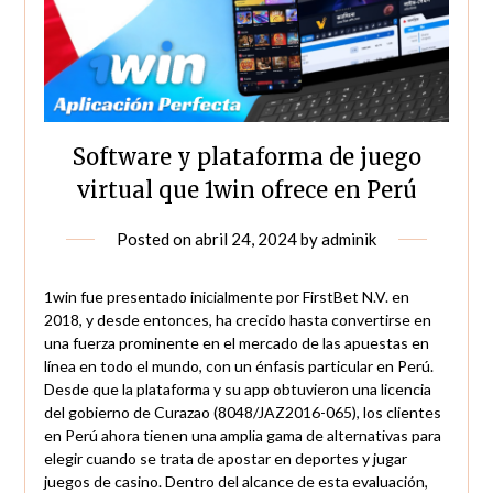
Software y plataforma de juego
virtual que 1win ofrece en Perú
Posted on
abril 24, 2024
by
adminik
1win fue presentado inicialmente por FirstBet N.V. en
2018, y desde entonces, ha crecido hasta convertirse en
una fuerza prominente en el mercado de las apuestas en
línea en todo el mundo, con un énfasis particular en Perú.
Desde que la plataforma y su app obtuvieron una licencia
del gobierno de Curazao (8048/JAZ2016-065), los clientes
en Perú ahora tienen una amplia gama de alternativas para
elegir cuando se trata de apostar en deportes y jugar
juegos de casino. Dentro del alcance de esta evaluación,