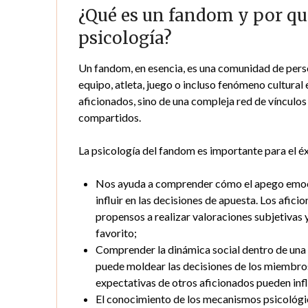
¿Qué es un fandom y por qu
psicología?
Un fandom, en esencia, es una comunidad de pers
equipo, atleta, juego o incluso fenómeno cultural 
aficionados, sino de una compleja red de vínculos
compartidos.
La psicología del fandom es importante para el éx
Nos ayuda a comprender cómo el apego emoci
influir en las decisiones de apuesta. Los afic
propensos a realizar valoraciones subjetivas 
favorito;
Comprender la dinámica social dentro de una 
puede moldear las decisiones de los miembros 
expectativas de otros aficionados pueden inf
El conocimiento de los mecanismos psicológi