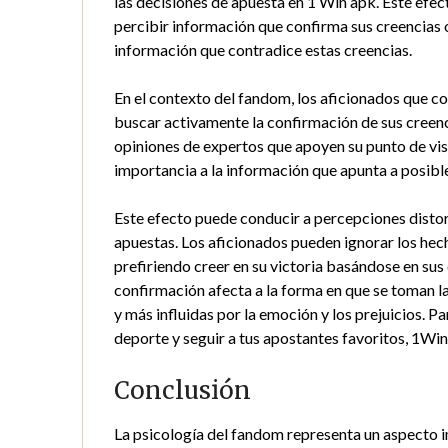
las decisiones de apuesta en 1 Win apk. Este efec
percibir información que confirma sus creencias 
información que contradice estas creencias.
En el contexto del fandom, los aficionados que con
buscar activamente la confirmación de sus creenci
opiniones de expertos que apoyen su punto de vis
importancia a la información que apunta a posible
Este efecto puede conducir a percepciones distors
apuestas. Los aficionados pueden ignorar los hech
prefiriendo creer en su victoria basándose en sus 
confirmación afecta a la forma en que se toman l
y más influidas por la emoción y los prejuicios. P
deporte y seguir a tus apostantes favoritos, 1Win
Conclusión
La psicología del fandom representa un aspecto 