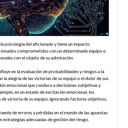
a psicología del aficionado y tiene un impacto
 aficionados comprometidos con un determinado equipo o
onales con el objeto de su admiración.
fluye en la evaluación de probabilidades y riesgos a la
la alegría de las victorias de su equipo o el dolor de sus
ión emocional que conduce a decisiones subjetivas y
jemplo, en un estado de excitación emocional, los
 de victoria de su equipo, ignorando factores objetivos.
fuente de errores y pérdidas en el mundo de las apuestas
can estrategias adecuadas de gestión del riesgo.