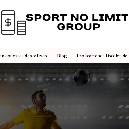
en apuestas deportivas
Blog
Implicaciones fiscales de