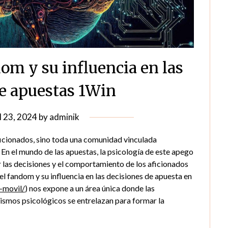
dom y su influencia en las
de apuestas 1Win
l 23, 2024
by
adminik
icionados, sino toda una comunidad vinculada
En el mundo de las apuestas, la psicología de este apego
 las decisiones y el comportamiento de los aficionados
el fandom y su influencia en las decisiones de apuesta en
-movil/
) nos expone a un área única donde las
nismos psicológicos se entrelazan para formar la